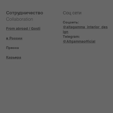
Соц сети
Сотрудничество
Collaboration
Соцсеть:
@altagamma_interior_des
From abroad / Gosti
ign
Telegram:
в России
@Altgammaofficial
Пресса
Карьера