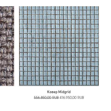
Ковер Midgrid
й
Обычная цена
Цена со скидкой
556.850,00 RUB
416.950,00 RUB