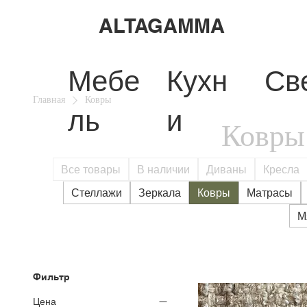
ALTAGAMMA
Мебе
Кухн
Св
Главная
Ковры
ль
и
Ковры
Все товары
В наличии
Диваны
Кресла
Стеллажи
Зеркала
Ковры
Матрасы
М
Фильтр
Цена