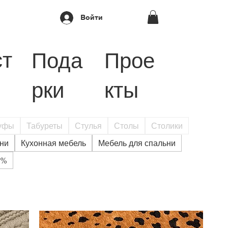
Войти
ст
Пода
Прое
рки
кты
уфы
Табуреты
Стулья
Столы
Столики
ни
Кухонная мебель
Мебель для спальни
0%