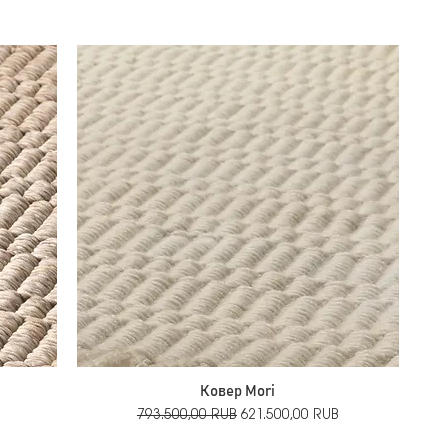
Ковер Mori
й
Обычная цена
Цена со скидкой
793.500,00 RUB
621.500,00 RUB