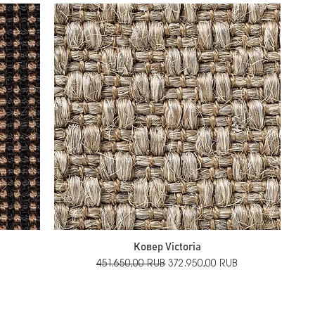
Ковер Victoria
й
Обычная цена
Цена со скидкой
451.650,00 RUB
372.950,00 RUB