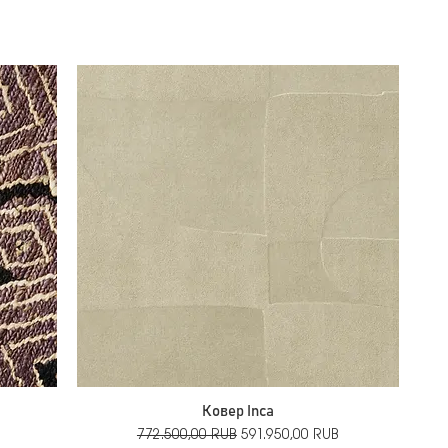
Ковер Inca
й
Обычная цена
Цена со скидкой
772.500,00 RUB
591.950,00 RUB