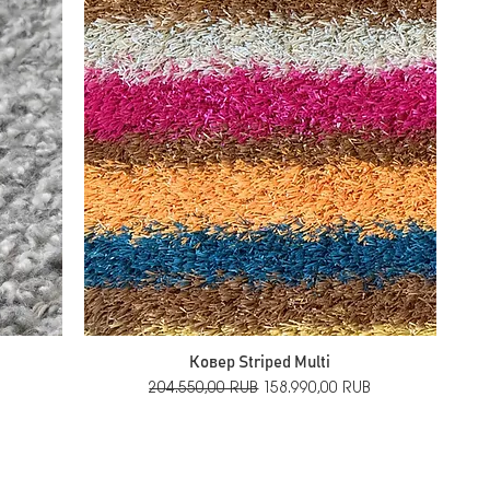
Ковер Striped Multi
й
Обычная цена
Цена со скидкой
204.550,00 RUB
158.990,00 RUB