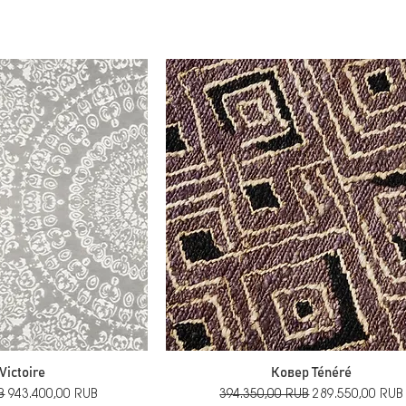
Victoire
Ковер Ténéré
Цена со скидкой
Обычная цена
Цена со скидко
B
943.400,00 RUB
394.350,00 RUB
289.550,00 RUB