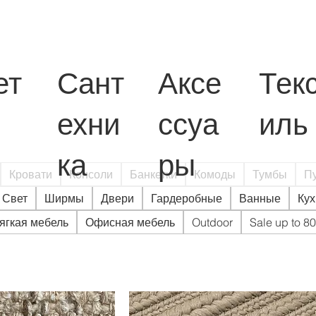
ет
Сант
Аксе
Тек
ехни
ссуа
иль
ка
ры
Кровати
Консоли
Банкетки
Комоды
Тумбы
П
Свет
Ширмы
Двери
Гардеробные
Ванные
Кух
ягкая мебель
Офисная мебель
Outdoor
Sale up to 8