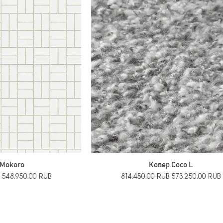
 Mokoro
Ковер Coco L
Цена со скидкой
Обычная цена
Цена со скидко
548.950,00 RUB
814.450,00 RUB
573.250,00 RUB