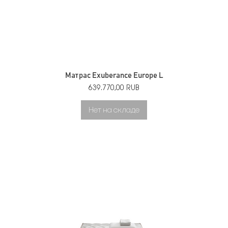
Матрас Exuberance Europe L
Цена
639.770,00 RUB
Нет на складе