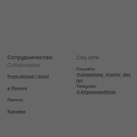
Соц сети
Сотрудничество
Collaboration
Соцсеть:
@altagamma_interior_des
From abroad / Gosti
ign
Telegram:
в России
@Altgammaofficial
Пресса
Карьера