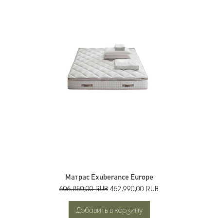
Матрас Exuberance Europe
Обычная цена
Цена со скидкой
606.850,00 RUB
452.990,00 RUB
Добавить в корзину