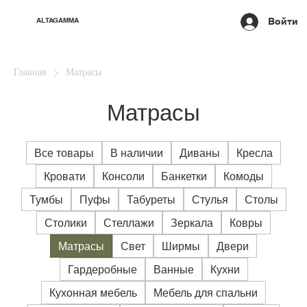
Войти
ALTAGAMMA
Главная
Матрасы
Матрасы
Все товары
В наличии
Диваны
Кресла
Кровати
Консоли
Банкетки
Комоды
Тумбы
Пуфы
Табуреты
Стулья
Столы
Столики
Стеллажи
Зеркала
Ковры
Матрасы
Свет
Ширмы
Двери
Гардеробные
Ванные
Кухни
Кухонная мебель
Мебель для спальни