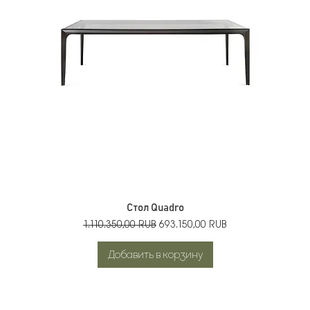
Стол Quadro
Обычная цена
Цена со скидкой
1.110.350,00 RUB
693.150,00 RUB
Добавить в корзину