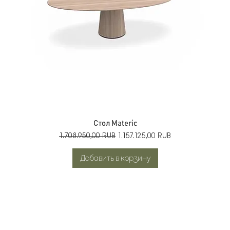
Стол Materic
Обычная цена
Цена со скидкой
1.708.950,00 RUB
1.157.125,00 RUB
Добавить в корзину