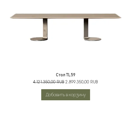
Стол TL59
Обычная цена
Цена со скидкой
4.121.350,00 RUB
2.899.350,00 RUB
Добавить в корзину