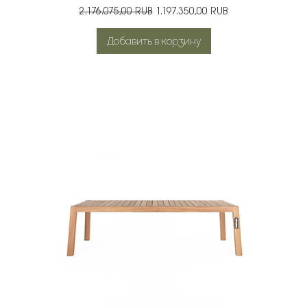
Обычная цена
Цена со скидкой
2.176.075,00 RUB
1.197.350,00 RUB
Добавить в корзину