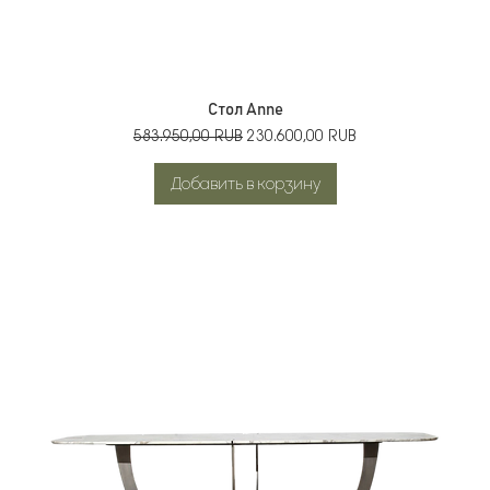
Стол Anne
Обычная цена
Цена со скидкой
583.950,00 RUB
230.600,00 RUB
Добавить в корзину