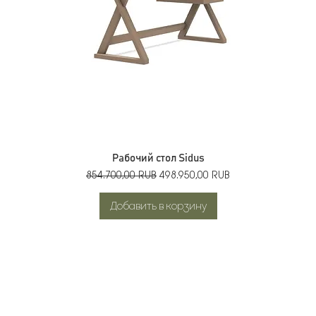
Рабочий стол Sidus
Обычная цена
Цена со скидкой
854.700,00 RUB
498.950,00 RUB
Добавить в корзину