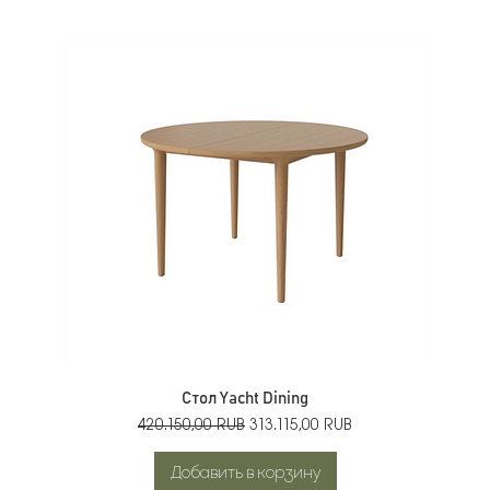
Стол Yacht Dining
Обычная цена
Цена со скидкой
420.150,00 RUB
313.115,00 RUB
Добавить в корзину