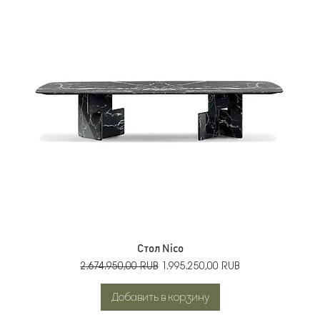
Стол Nico
Обычная цена
Цена со скидкой
2.674.950,00 RUB
1.995.250,00 RUB
Добавить в корзину