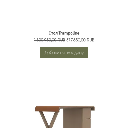
Стол Trampoline
Обычная цена
Цена со скидкой
1.300.950,00 RUB
877.650,00 RUB
Добавить в корзину