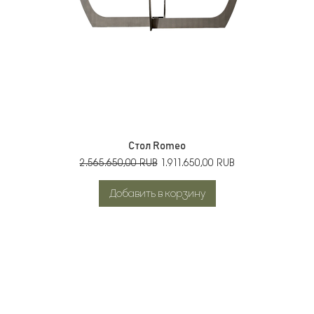
Стол Romeo
Обычная цена
Цена со скидкой
2.565.650,00 RUB
1.911.650,00 RUB
Добавить в корзину