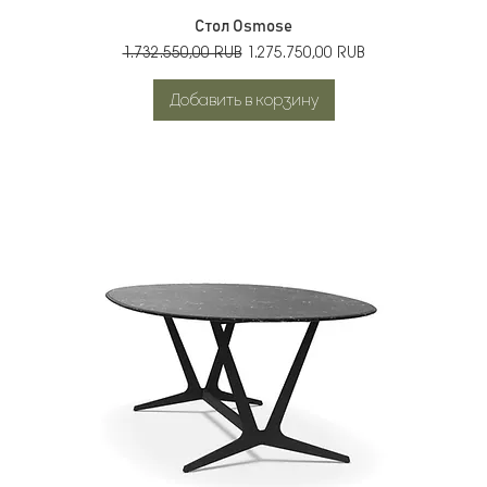
Стол Osmose
Обычная цена
Цена со скидкой
1.732.550,00 RUB
1.275.750,00 RUB
Добавить в корзину