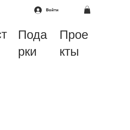
Войти
ст
Пода
Прое
рки
кты