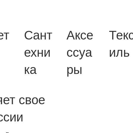
ет
Сант
Аксе
Тек
ехни
ссуа
иль
ка
ры
яет свое
ссии