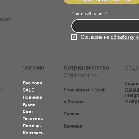
Почтовый адрес
*
всех
Согласие на 
обработку 
Магазин
Соц с
Сотрудничество
Collaboration
Все товары
Соцсе
n
@altag
SALE
From abroad / Gosti
Telegr
Новинки
@Altga
в России
Кухни
Свет
Пресса
Текстиль
Карьера
Помощь
Контакты