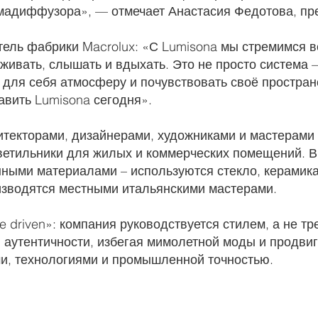
омадиффузора», — отмечает Анастасия Федотова, п
тель фабрики Macrolux: «С Lumisona мы стремимся в
живать, слышать и вдыхать. Это не просто система
 для себя атмосферу и почувствовать своё простран
вить Lumisona сегодня».
итекторами, дизайнерами, художниками и мастерами 
ветильники для жилых и коммерческих помещений. В
ными материалами – используются стекло, керамика,
зводятся местными итальянскими мастерами.
 driven»: компания руководствуется стилем, а не тр
и аутентичности, избегая мимолетной моды и продви
и, технологиями и промышленной точностью.