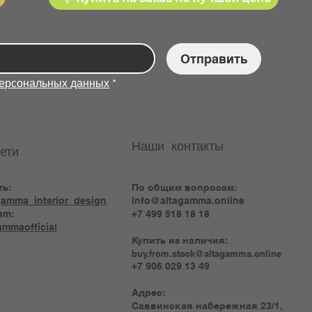
Отправить
персональных данных
*
Наши контакты
ети
ть:
По общим вопросам:
amma_interior_design
info@altagamma.online
am:
+7 499 518 18 18
mmaofficial
Купить из наличия:
buy.from.stock@altagamma.online
+7 906 029 13 49
Адрес:
Саввинская набережная 23/1,