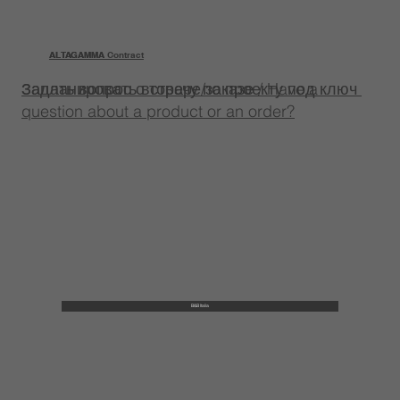
ALTAGAMMA
ALTAGAMMA Contract
Задать вопрос о товаре/заказе / Have a
Запланировать встречу по проекту под ключ
question about a product or an order?
B&B Italia