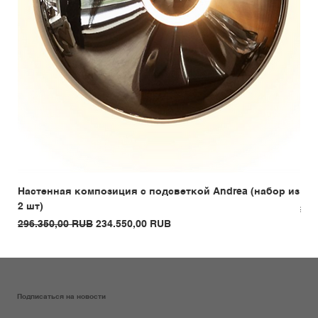
Настенная композиция с подсветкой Andrea (набор из
Бар
2 шт)
Обы
289
Обычная цена
Цена со скидкой
296.350,00 RUB
234.550,00 RUB
Подписаться на новости