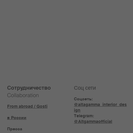
Соц сети
Сотрудничество
Collaboration
Соцсеть:
@altagamma_interior_des
From abroad / Gosti
ign
Telegram:
в России
@Altgammaofficial
Пресса