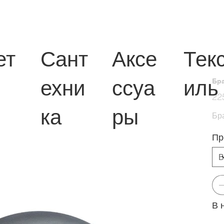
ет
Сант
Аксе
Тек
ехни
ссуа
иль
Бра
Перв
22
цена
ка
ры
Бра
Пр
В 