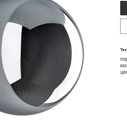
Тех
па
ма
цв