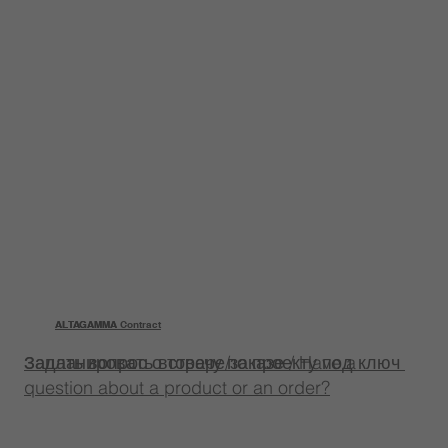
ALTAGAMMA
ALTAGAMMA Contract
Задать вопрос о товаре/заказе / Have a
Запланировать встречу по проекту под ключ
question about a product or an order?