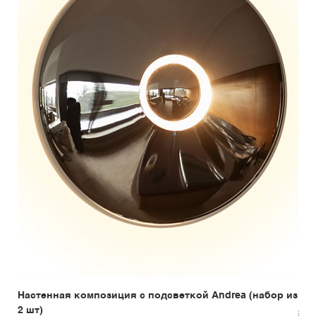
Настенная композиция с подсветкой Andrea (набор из
Бар
2 шт)
Обы
289