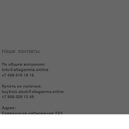
Наши контакты
По общим вопросам:
info@altagamma.online
+7 499 518 18 18
Купить из наличия:
buy.from.stock@altagamma.online
+7 906 029 13 49
Адрес:
Саввинская набережная 23/1,
Москва