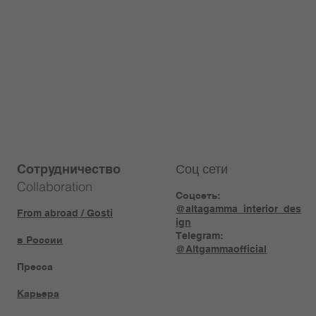
Соц сети
Сотрудничество
Collaboration
Соцсеть:
@altagamma_interior_des
From abroad / Gosti
ign
Telegram:
в России
@Altgammaofficial
Пресса
Карьера