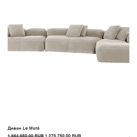
Диван Le Mura
Кре
Обычная цена
Цена со скидкой
Обы
1.664.650,00 RUB
1.275.750,00 RUB
1.3