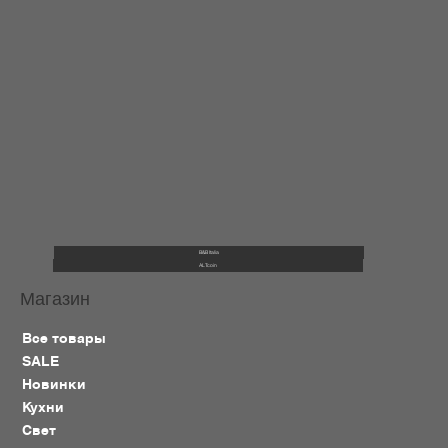
B&B Italia
ALTcoin
Магазин
Все товары
SALE
Новинки
Кухни
Свет