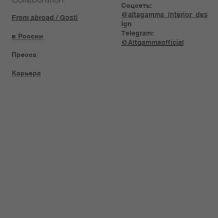
Соцсеть:
@altagamma_interior_des
From abroad / Gosti
ign
Telegram:
в России
@Altgammaofficial
Пресса
Карьера