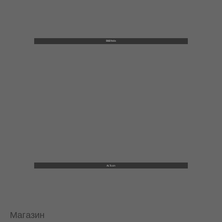
B&B Italia
ALTcoin
Магазин