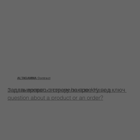
ALTAGAMMA
ALTAGAMMA Contract
Задать вопрос о товаре/заказе / Have a
Запланировать встречу по проекту под ключ
question about a product or an order?