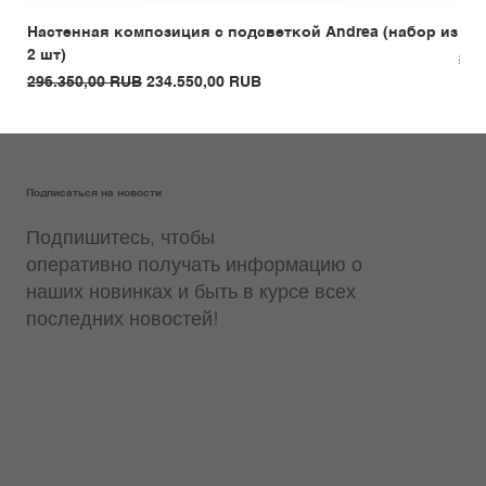
Настенная композиция с подсветкой Andrea (набор из
Бар
2 шт)
Обы
289
Обычная цена
Цена со скидкой
296.350,00 RUB
234.550,00 RUB
Подписаться на новости
Подпишитесь, чтобы
оперативно получать информацию о
наших новинках и быть в курсе всех
последних новостей!