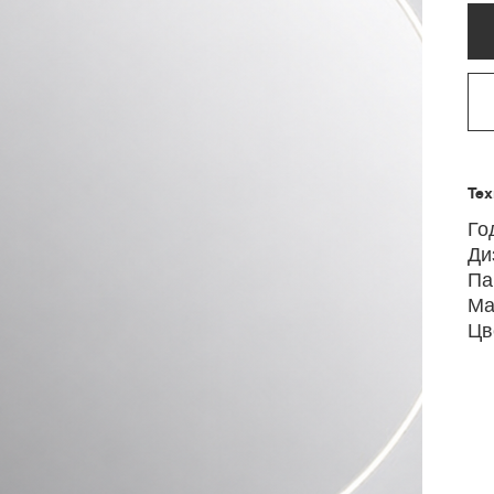
Тех
Го
Ди
Па
Ма
Цве