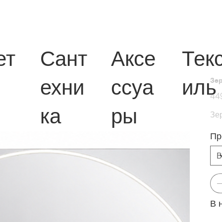
ет
Сант
Аксе
Тек
ехни
ссуа
иль
Зер
Перв
44
цена
ка
ры
Зе
Пр
В 