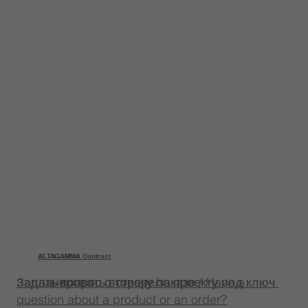
ALTAGAMMA
ALTAGAMMA Contract
Задать вопрос о товаре/заказе / Have a
Запланировать встречу по проекту под ключ
question about a product or an order?