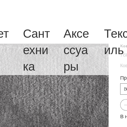
ет
Сант
Аксе
Тек
ехни
ссуа
иль
Ков
Перв
76
цена
ка
ры
Ков
Пр
В 