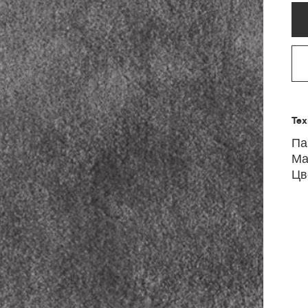
Те
Па
Ма
Цв