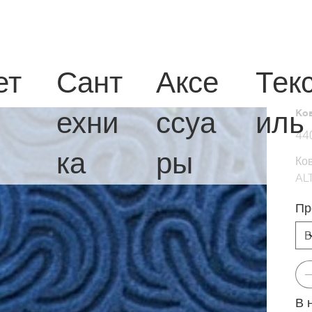
ет
Сант
Аксе
Тек
ехни
ссуа
иль
Ков
Перв
44
цена
ка
ры
Ков
AL
Пр
В 