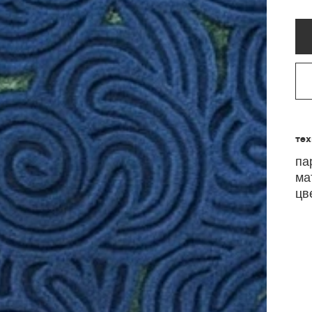
те
па
ма
цв