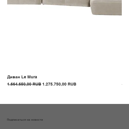
Диван Le Mura
Кре
Обычная цена
Цена со скидкой
Обы
1.664.650,00 RUB
1.275.750,00 RUB
1.3
Подписаться на новости