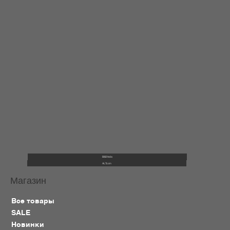
B&B Italia
ALTcoin
Магазин
Все товары
SALE
Новинки