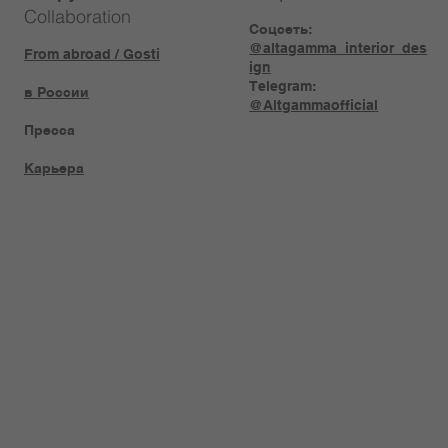
Collaboration
Соцсеть:
@altagamma_interior_des
From abroad / Gosti
ign
Telegram:
в России
@Altgammaofficial
Пресса
Карьера