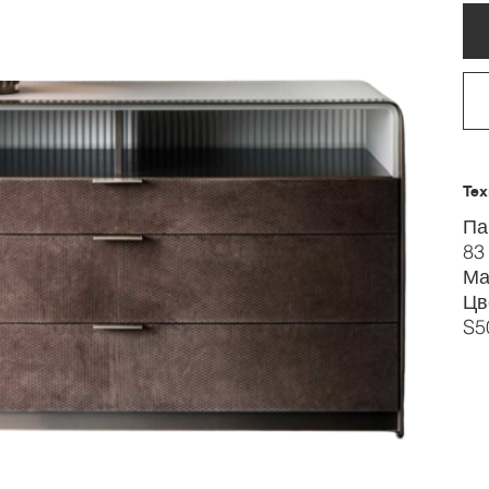
Тех
Па
83
Ма
Цв
S5