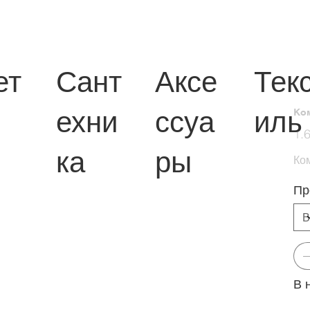
ет
Сант
Аксе
Тек
ехни
ссуа
иль
Ко
Перв
1.
цена
ка
ры
Ко
Пр
В 