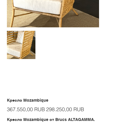
Кресло Mozambique
Первоначальная
Спеццена
367.550,00 RUB
298.250,00 RUB
цена
Кресло Mozambique от Brucs ALTAGAMMA.