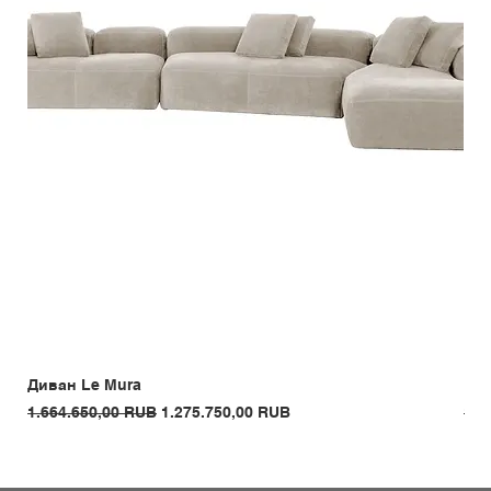
Диван Le Mura
Кре
Обычная цена
Цена со скидкой
Обы
1.664.650,00 RUB
1.275.750,00 RUB
1.3