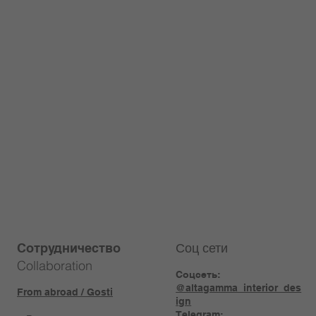
Соц сети
Сотрудничество
Collaboration
Соцсеть:
@altagamma_interior_des
From abroad / Gosti
ign
Telegram: