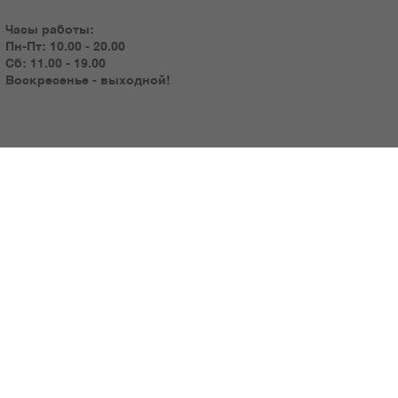
Часы работы:
Пн-Пт: 10.00 - 20.00
Сб: 11.00 - 19.00
Воскресенье - выходной!
© 2025 by ART TRADING GROUP
™
Телефоны