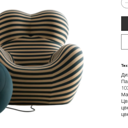
Тех
Ди
Па
10
Ма
Цв
цве
цв