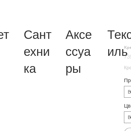
ет
Сант
Аксе
Тек
ехни
ссуа
иль
Кр
Перв
73
цена
ка
ры
Кр
Пр
Цв