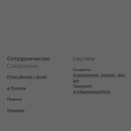
Соц сети
Сотрудничество
Collaboration
Соцсеть:
@altagamma_interior_des
From abroad / Gosti
ign
Telegram:
в России
@Altgammaofficial
Пресса
Карьера