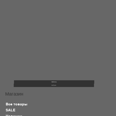
B&B Italia
ALTcoin
Магазин
Все товары
SALE