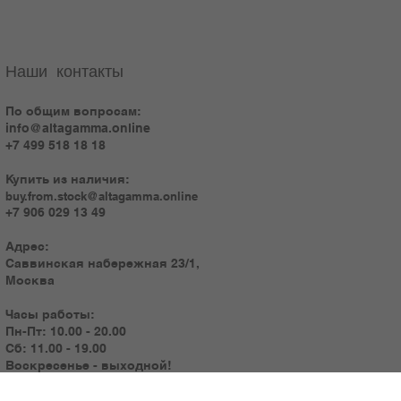
Наши контакты
По общим вопросам:
info@altagamma.online
+7 499 518 18 18
Купить из наличия:
buy.from.stock@altagamma.online
+7 906 029 13 49
Адрес:
Саввинская набережная 23/1,
Москва
Часы работы:
Пн-Пт: 10.00 - 20.00
Сб: 11.00 - 19.00
Воскресенье - выходной!