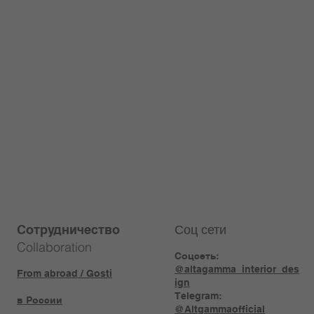
Соц сети
Сотрудничество
Collaboration
Соцсеть:
@altagamma_interior_des
From abroad / Gosti
ign
Telegram:
в России
@Altgammaofficial