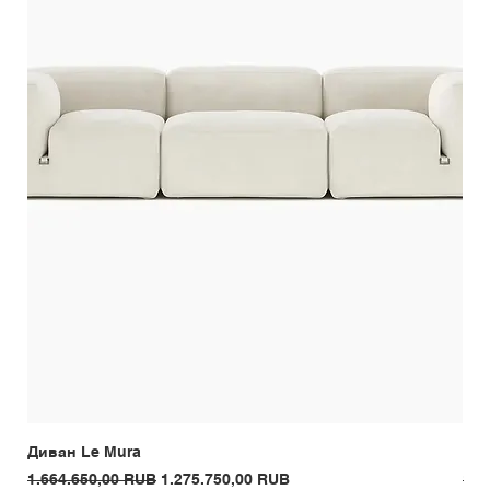
Диван Le Mura
Кре
Обычная цена
Цена со скидкой
Обы
1.664.650,00 RUB
1.275.750,00 RUB
1.3