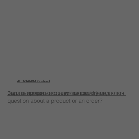
ALTAGAMMA
ALTAGAMMA Contract
Задать вопрос о товаре/заказе / Have a
Запланировать встречу по проекту под ключ
question about a product or an order?