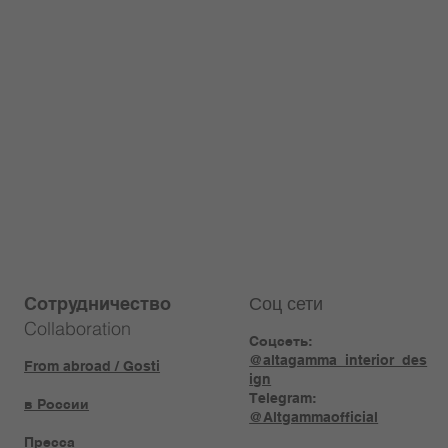
Соц сети
Сотрудничество
Collaboration
Соцсеть:
@altagamma_interior_des
From abroad / Gosti
ign
Telegram:
в России
@Altgammaofficial
Пресса