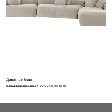
Диван Le Mura
Кре
Обычная цена
Цена со скидкой
Обы
1.664.650,00 RUB
1.275.750,00 RUB
1.3