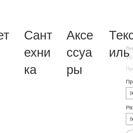
ет
Сант
Аксе
Тек
ехни
ссуа
иль
Пу
Перв
19
цена
ка
ры
Пу
Пр
Ра