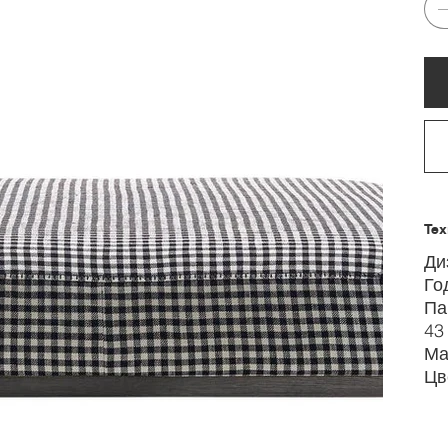
Тех
Диз
Го
Па
43
Ма
Цв