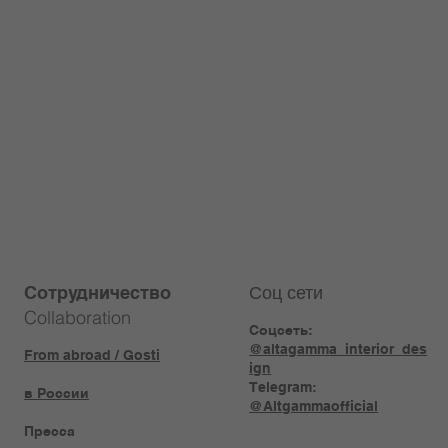
Соц сети
Сотрудничество
Collaboration
Соцсеть:
@altagamma_interior_des
From abroad / Gosti
ign
Telegram:
в России
@Altgammaofficial
Пресса