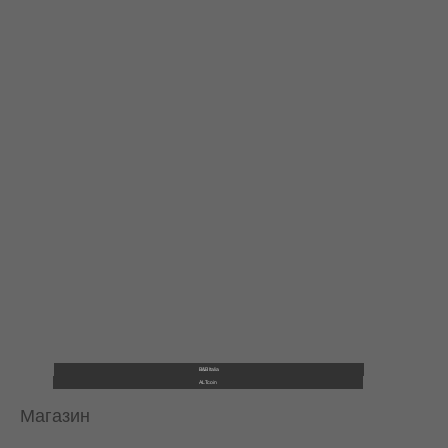
B&B Italia
ALTcoin
Магазин