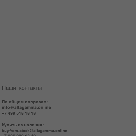
Наши контакты
По общим вопросам:
info@altagamma.online
+7 499 518 18 18
Купить из наличия:
buy.from.stock@altagamma.online
+7 906 029 13 49