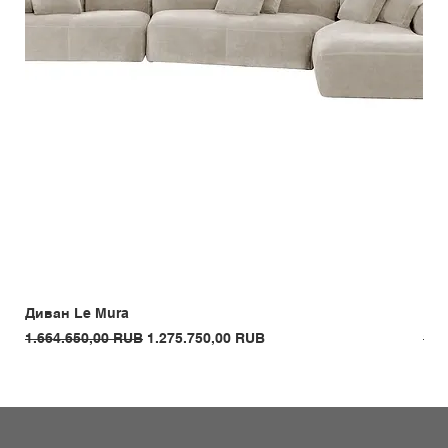
Диван Le Mura
Кре
Обычная цена
Цена со скидкой
Обы
1.664.650,00 RUB
1.275.750,00 RUB
1.3