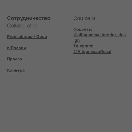
Соц сети
Сотрудничество
Collaboration
Соцсеть:
@altagamma_interior_des
From abroad / Gosti
ign
Telegram:
в России
@Altgammaofficial
Пресса
Карьера