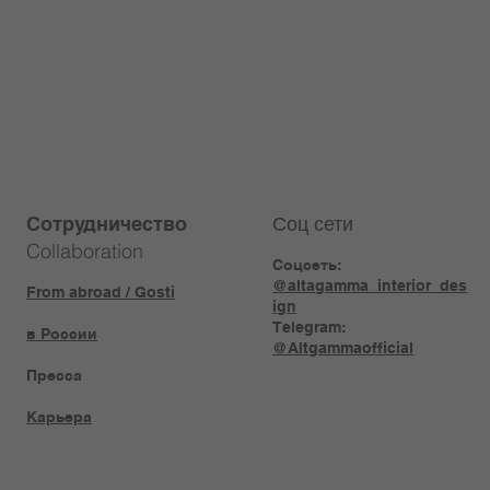
Соц сети
Сотрудничество
Collaboration
Соцсеть:
@altagamma_interior_des
From abroad / Gosti
ign
Telegram:
в России
@Altgammaofficial
Пресса
Карьера