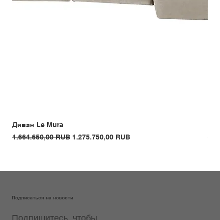
Диван Le Mura
Кре
Обычная цена
Цена со скидкой
Обы
1.664.650,00 RUB
1.275.750,00 RUB
1.3
Подписаться на новости
Подпишитесь, чтобы