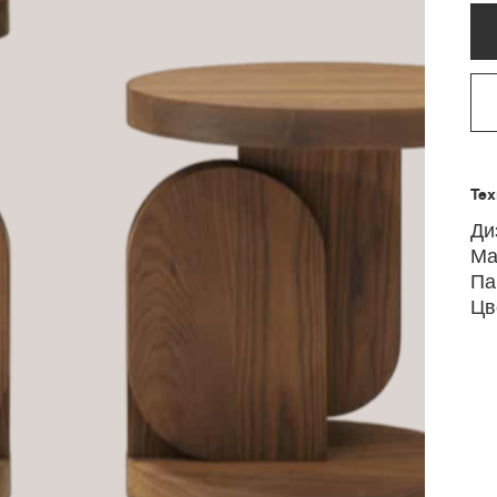
Тех
Ди
Ма
Па
Цв