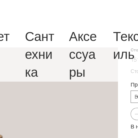
ет
Сант
Аксе
Тек
ехни
ссуа
иль
Сто
Перв
15
цена
ка
ры
Сто
Пр
В 