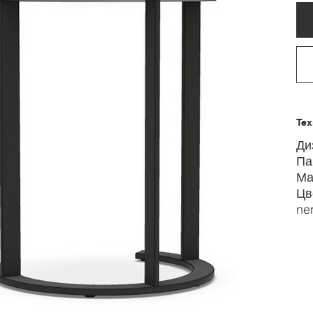
Тех
Диз
Па
Ма
Цве
ner