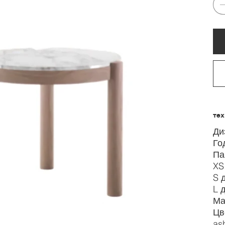
те
Ди
Го
Па
XS
S 
L 
Ма
Цв
as