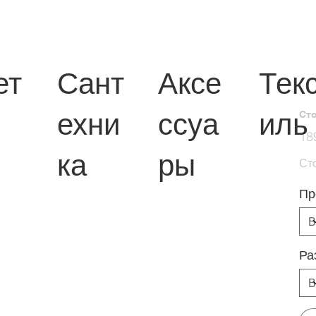
ет
Сант
Аксе
Тек
ехни
ссуа
иль
Ст
Перв
18
цена
ка
ры
Ст
Пр
Ра