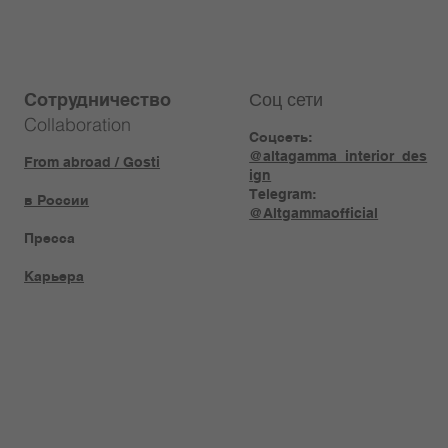
Соц сети
Сотрудничество
Collaboration
Соцсеть:
@altagamma_interior_des
From abroad / Gosti
ign
Telegram:
в России
@Altgammaofficial
Пресса
Карьера