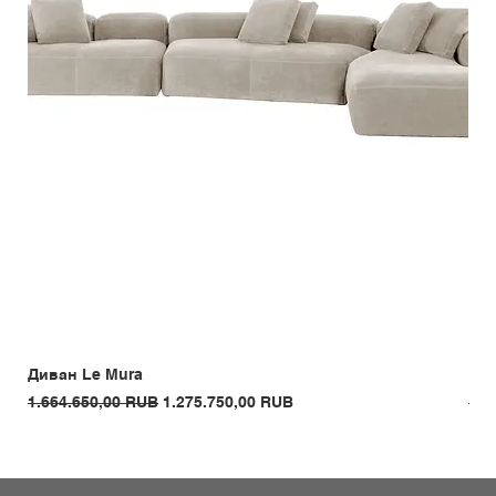
Диван Le Mura
Кре
Обычная цена
Цена со скидкой
Обы
1.664.650,00 RUB
1.275.750,00 RUB
1.3