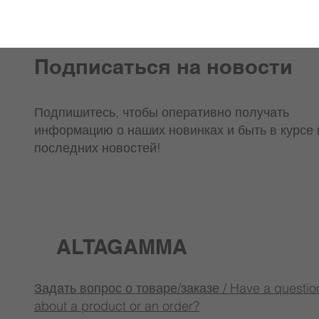
Подписаться на новости
Подпишитесь, чтобы оперативно получать
информацию о наших новинках и быть в курсе 
последних новостей!
ALTAGAMMA
Задать вопрос о товаре/заказе / Have a questio
about a product or an order?