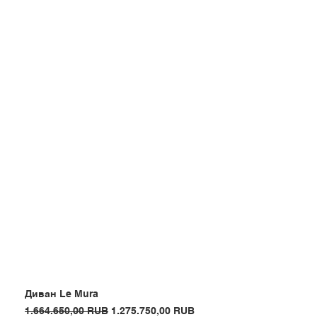
Диван Le Mura
Обычная цена
Цена со скидкой
1.664.650,00 RUB
1.275.750,00 RUB