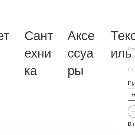
ет
Сант
Аксе
Тек
ехни
ссуа
иль
Сто
Перв
23
цена
ка
ры
Ст
Пр
В 