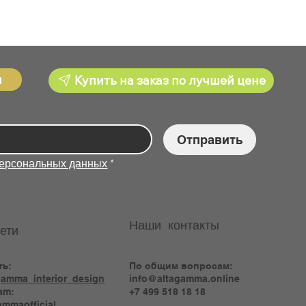
я
Купить на заказ по лучшей цене
Отправить
персональных данных
*
Наши контакты
ети
ть:
По общим вопросам:
amma_interior_design
info@altagamma.online
am:
+7 499 518 18 18
mmaofficial