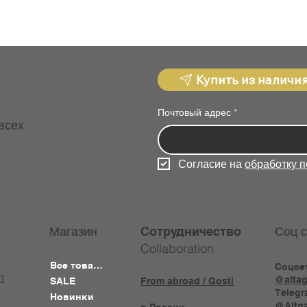
Купить из наличи
Почтовый адрес
*
всех
Согласие на 
обработку 
Магазин
Соц с
Сотрудничество
Collaboration
Все товары
Соцсе
n
@altag
SALE
From abroad / Gosti
Telegr
Новинки
@Altga
в России