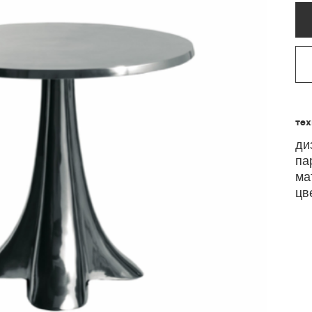
те
ди
па
ма
цв