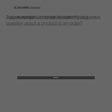
ALTAGAMMA
ALTAGAMMA Contract
Задать вопрос о товаре/заказе / Have a
Запланировать встречу по проекту под ключ
question about a product or an order?
B&B Italia