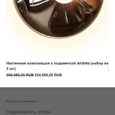
Настенная композиция с подсветкой Andrea (набор из
Бар
2 шт)
Обы
289
Обычная цена
Цена со скидкой
296.350,00 RUB
234.550,00 RUB
Подписаться на новости
Подпишитесь, чтобы