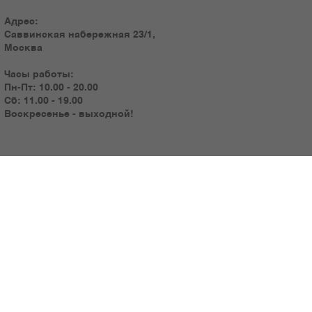
Адрес:
Саввинская набережная 23/1,
Москва
Часы работы:
Пн-Пт: 10.00 - 20.00
Сб: 11.00 - 19.00
Воскресенье - выходной!
© 2025 by ART TRADING GROUP
™
Телефоны