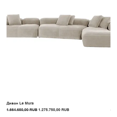
Диван Le Mura
Кре
Обычная цена
Цена со скидкой
Обы
1.664.650,00 RUB
1.275.750,00 RUB
1.3