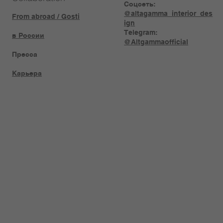
Соцсеть:
@altagamma_interior_des
From abroad / Gosti
ign
Telegram:
в России
@Altgammaofficial
Пресса
Карьера