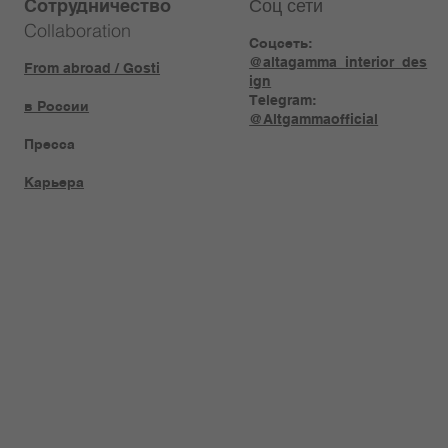
Соц сети
Сотрудничество
Collaboration
Соцсеть:
@altagamma_interior_des
From abroad / Gosti
ign
Telegram:
в России
@Altgammaofficial
Пресса
Карьера