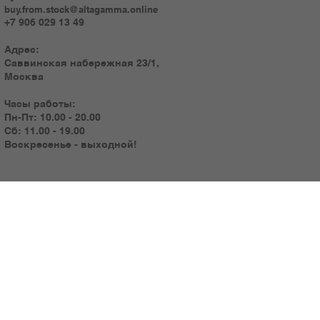
buy.from.stock@altagamma.online
+7 906 029 13 49
Адрес:
Саввинская набережная 23/1,
Москва
Часы работы:
Пн-Пт: 10.00 - 20.00
Сб: 11.00 - 19.00
Воскресенье - выходной!
© 2025 by ART TRADING GROUP
™
Телефоны