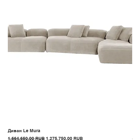
Диван Le Mura
Кре
Обычная цена
Цена со скидкой
Обы
1.664.650,00 RUB
1.275.750,00 RUB
1.3