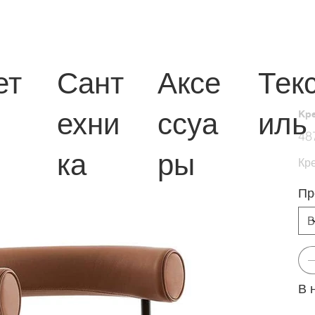
ет
Сант
Аксе
Тек
ехни
ссуа
иль
Кре
Перв
48
цена
ка
ры
Кр
Пр
В 