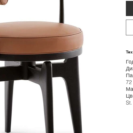
Тех
Го
Ди
Па
72
Ма
Цв
St