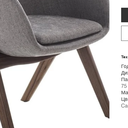
Тех
Го
Ди
Па
75
Ма
Цв
Ca