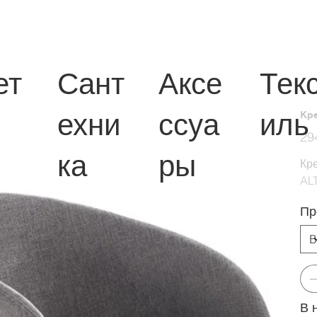
ет
Сант
Аксе
Тек
ехни
ссуа
иль
Кре
Перв
29
цена
ка
ры
Кре
AL
Пр
В 