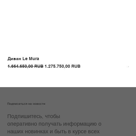
Диван Le Mura
Кре
Обычная цена
Цена со скидкой
Обы
1.664.650,00 RUB
1.275.750,00 RUB
1.3
Подписаться на новости
Подпишитесь, чтобы
оперативно получать информацию о
наших новинках и быть в курсе всех