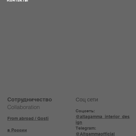
Контакты
Соц сети
Сотрудничество
Collaboration
Соцсеть:
@altagamma_interior_des
From abroad / Gosti
ign
Telegram:
в России
@Altgammaofficial