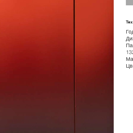
Тех
Го
Ди
Па
13
Ма
Цв