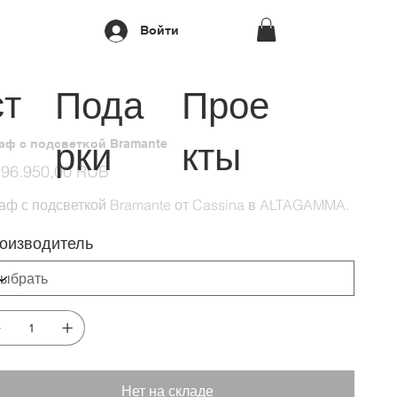
Войти
ст
Пода
Прое
рки
кты
аф с подсветкой Bramante
796.950,00 RUB
аф с подсветкой Bramante от Cassina в ALTAGAMMA.
оизводитель
Нет на складе