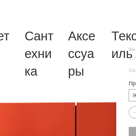
ет
Сант
Аксе
Тек
ехни
ссуа
иль
Шк
Цена
1.
ка
ры
Шк
Пр