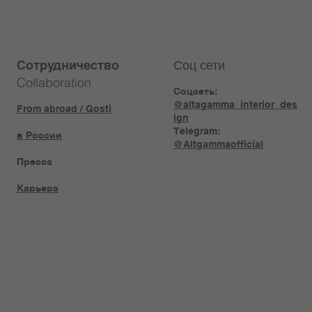
Соц сети
Сотрудничество
Collaboration
Соцсеть:
@altagamma_interior_des
From abroad / Gosti
ign
Telegram:
в России
@Altgammaofficial
Пресса
Карьера