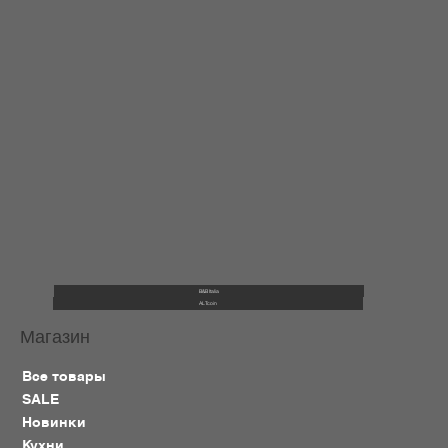
B&B Italia
ALTcoin
Магазин
Все товары
SALE
Новинки
Кухни