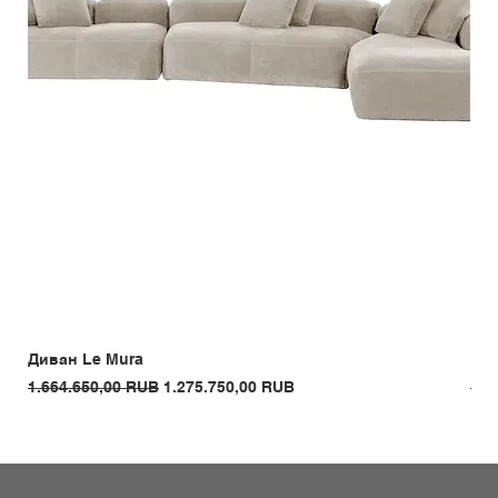
Диван Le Mura
Кре
Обычная цена
Цена со скидкой
Обы
1.664.650,00 RUB
1.275.750,00 RUB
1.3