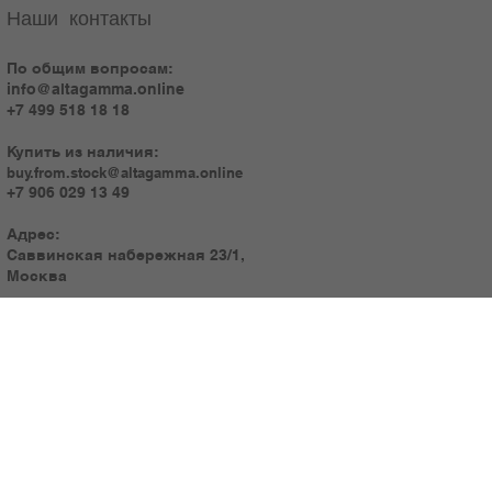
Наши контакты
По общим вопросам:
info@altagamma.online
+7 499 518 18 18
Купить из наличия:
buy.from.stock@altagamma.online
+7 906 029 13 49
Адрес:
Саввинская набережная 23/1,
Москва
Часы работы:
Пн-Пт: 10.00 - 20.00
Сб: 11.00 - 19.00
Воскресенье - выходной!