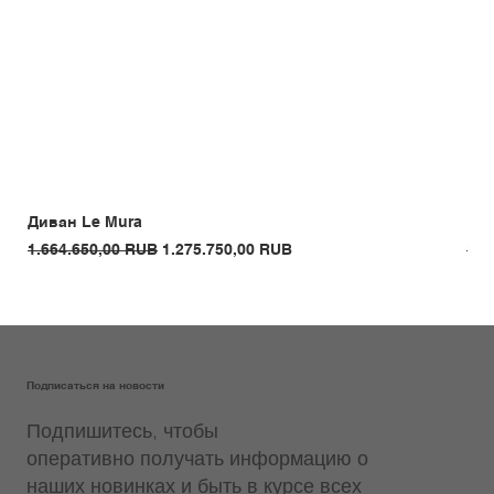
Диван Le Mura
Кре
Обычная цена
Цена со скидкой
Обы
1.664.650,00 RUB
1.275.750,00 RUB
1.3
Подписаться на новости
Подпишитесь, чтобы
оперативно получать информацию о
наших новинках и быть в курсе всех