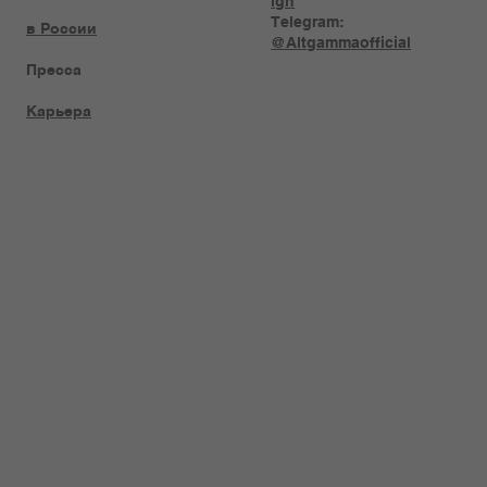
ign
Telegram:
в России
@Altgammaofficial
Пресса
Карьера